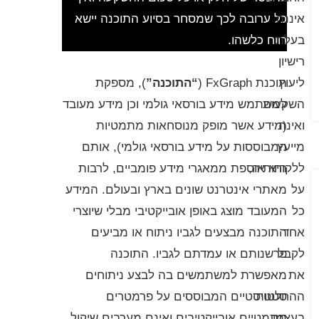
איננה
כל ערובה לכך שמסחר בסיוע התוכנה יישא
בעלת
רווח כלשהו.
רישיון
ליעוץ
תוכנת FxGraph (
“התוכנה”
), מספקת
השקעות
למשתמש מידע בורסאי גולמי וכן מידע מעובד
ואינה
(מידע אשר מופק מנוסחאות מתמטיות
מייעץ
המבוססות על מידע בורסאי גולמי), אותם
ללקוחותיה,
היא אוספת ממאגרי מידע פומביים, לרבות
על
מאתרי אינטרנט שונים בארץ ובעולם. המידע
כל
המעובד מוצג באופן אובייקטיבי מבלי שיוצרי
אחד
התוכנה מבצעים לגביו ניתוח או מביעים
לקבל
פרשנותם או עמדתם לגביו. התוכנה
את
מאפשרת למשתמשים בה לבצע ניתוחים
ההחלטות
סטטיסטיים המבוססים על פרמטרים
בעצמו
מתמטיים אובייקטיבים ואינם מערבים שיקול