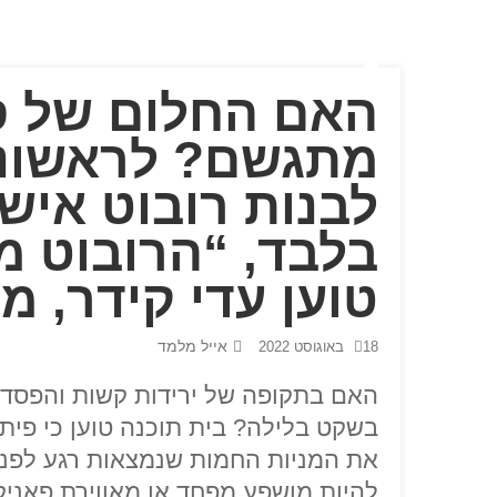
האם החלום של ס
מתגשם? לראשונה
בלבד, “הרובוט מ
טוען עדי קידר, 
אייל מלמד
18 באוגוסט 2022
האם בתקופה של ירידות קשות והפסדים
בשקט בלילה? בית תוכנה טוען כי פיתח
את המניות החמות שנמצאות רגע לפני 
להיות מושפע מפחד או מאווירת פאניקה