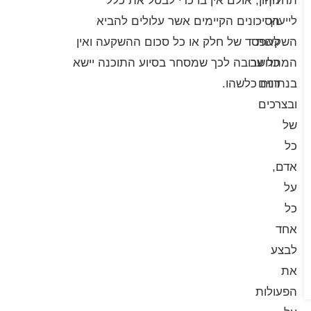
תחליף
ההון, אולם אין בו כדי לבטל את כלל
לייעוץ
הסיכונים הקיימים אשר עלולים להביא
השקעות
להפסד של חלק או כל סכום ההשקעה ואין
המתחשב
כל ערובה לכך שמסחר בסיוע התוכנה יישא
בנתונים
רווח כלשהו.
ובצרכים
של
כל
אדם,
על
כל
אחד
לבצע
את
הפעולות