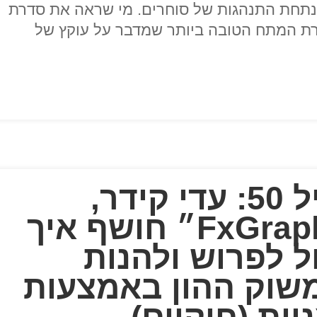
"ל חברת FxGraph אשר מנתחת התנהגות של סוחרים. מי שראה את סדרת
רת המתח הטובה ביותר שמדבר על עוקץ של
אפשר לפרוש בגיל 50: עדי קידר,
מייסד ומנכ״ל ״FxGraph״ חושף איך
ל לפרוש ולהנות
שוק ההון באמצעות
ות (חוקיים)