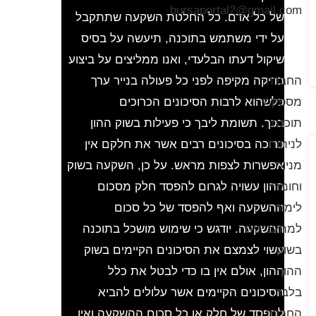
bursaportal2@gmail.com
של כל אדם. כל החלטת השקעה שתתקבל
על ידי משתמש בתוכנה, תיעשה על בסיס
שיקול דעתו הבלעדי, ואנו ממליצים על ביצוע
החברה
בדיקה מקיפה לפני כל פעולה בנייר ערך
מספקת
כלשהוא לרבות הסיכונים הכרוכים
תוכנה
בכך. תשומת ליבך כי פעילות בשוק ההון
לניתוח
כרוכה בסיכונים רבים אשר את חלקם אין
מניות
אפשרות לצפות מראש. על כן, השקעה בשוק
וחומרי
ההון עשויה לגרום להפסד חלק מסכום
לימוד
ההשקעה ואף להפסד של כל סכום
למתעניינים
ההשקעה. יודגש כי שימוש מושכל בתוכנה
בשוק
עשוי לצמצם את הסיכונים הקיימים בשוק
ההון
ההון, אולם אין בו כדי לבטל את כלל
בלבד,
הסיכונים הקיימים אשר עלולים להביא
החברה
להפסד של חלק או כל סכום ההשקעה ואין