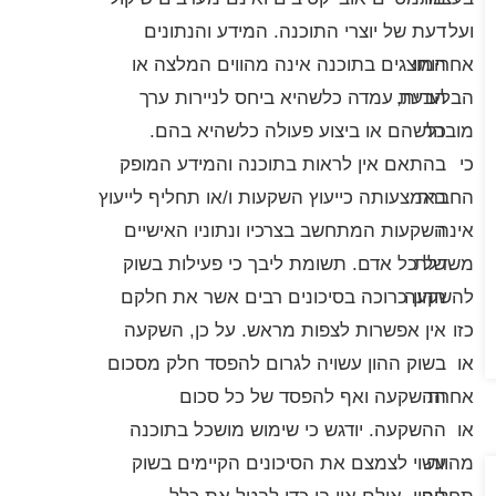
ועל
דעת של יוצרי התוכנה. המידע והנתונים
אחריותו
המוצגים בתוכנה אינה מהווים המלצה או
הבלעדית,
הבעת עמדה כלשהיא ביחס לניירות ערך
מובהר
כלשהם או ביצוע פעולה כלשהיא בהם.
כי
בהתאם אין לראות בתוכנה והמידע המופק
החברה
באמצעותה כייעוץ השקעות ו/או תחליף לייעוץ
אינה
השקעות המתחשב בצרכיו ונתוניו האישיים
משדלת
של כל אדם. תשומת ליבך כי פעילות בשוק
להשקעה
ההון כרוכה בסיכונים רבים אשר את חלקם
כזו
אין אפשרות לצפות מראש. על כן, השקעה
או
בשוק ההון עשויה לגרום להפסד חלק מסכום
אחרת
ההשקעה ואף להפסד של כל סכום
או
ההשקעה. יודגש כי שימוש מושכל בתוכנה
מהווה
עשוי לצמצם את הסיכונים הקיימים בשוק