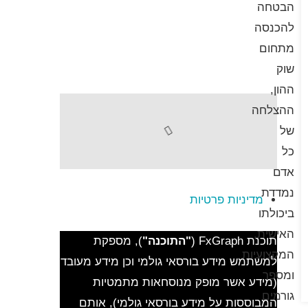
הבטחה
להכנסה
מתחום
שוק
ההון,
ההצלחה
של
כל
אדם
נמדדת
מדיניות פרטיות
ביכולתו
האישית,
תוכנת FxGraph (
"התוכנה"
), מספקת
המקצועיות
למשתמש מידע בורסאי גולמי וכן מידע מעובד
ומספר
(מידע אשר מופק מנוסחאות מתמטיות
גורמים
המבוססות על מידע בורסאי גולמי), אותם