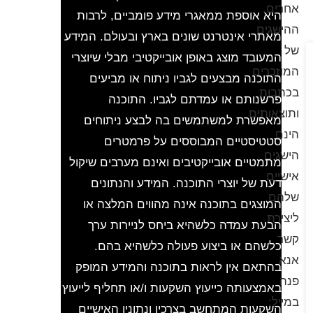
אחרים.
היא אוספת ממאגרי מידע פומביים, לרבות
ההישגים
מאתרי אינטרנט שונים בארץ ובעולם. המידע
של
המעובד מוצג באופן אובייקטיבי מבלי שיוצרי
המוזכרים
התוכנה מבצעים לגביו ניתוח או מביעים
בכתבות
פרשנותם או עמדתם לגביו. התוכנה
ותוצאותים
מאפשרת למשתמשים בה לבצע ניתוחים
הינם
סטטיסטיים המבוססים על פרמטרים
הישגים
מתמטיים אובייקטיבים ואינם מערבים שיקול
אישיים
דעת של יוצרי התוכנה. המידע והנתונים
שלהם.
המוצגים בתוכנה אינה מהווים המלצה או
ליצירת
הבעת עמדה כלשהיא ביחס לניירות ערך
קשר
כלשהם או ביצוע פעולה כלשהיא בהם.
אנא
בהתאם אין לראות בתוכנה והמידע המופק
פנה
באמצעותה כייעוץ השקעות ו/או תחליף לייעוץ
במייל:
השקעות המתחשב בצרכיו ונתוניו האישיים