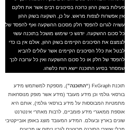
פעילות בשוק ההון כרוכה בסיכונים רבים אשר את חלקם
אין אפשרות לצפות מראש. על כן, השקעה בשוק ההון
עשויה לגרום להפסד חלק מסכום ההשקעה ואף להפסד של
כל סכום ההשקעה. יודגש כי שימוש מושכל בתוכנה עשוי
לצמצם את הסיכונים הקיימים בשוק ההון, אולם אין בו כדי
לבטל את כלל הסיכונים הקיימים אשר עלולים להביא
להפסד של חלק או כל סכום ההשקעה ואין כל ערובה לכך
שמסחר בסיוע התוכנה יישא רווח כלשהו.
תוכנת FxGraph (
“התוכנה”
), מספקת למשתמש מידע
בורסאי גולמי וכן מידע מעובד (מידע אשר מופק מנוסחאות
מתמטיות המבוססות על מידע בורסאי גולמי), אותם היא
אוספת ממאגרי מידע פומביים, לרבות מאתרי אינטרנט
שונים בארץ ובעולם. המידע המעובד מוצג באופן אובייקטיבי
מבלי שיוצרי התוכנה מבצעים לגביו ניתוח או מביעים