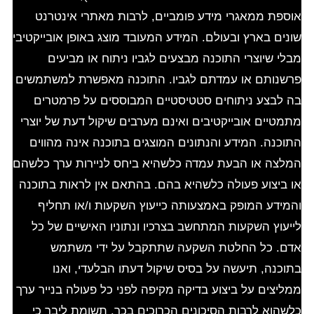
אוספת ממאגרי מידע פומביים, לרבות מאתרי אינטרנט
שונים בארץ ובעולם. המידע המעובד מוצג באופן אובייקטיבי
מבלי שיוצרי התוכנה מבצעים לגביו ניתוח או מביעים
פרשנותם או עמדתם לגביו. התוכנה מאפשרת למשתמשים
בה לבצע ניתוחים סטטיסטיים המבוססים על פרמטרים
מתמטיים אובייקטיבים ואינם מערבים שיקול דעת של יוצרי
התוכנה. המידע והנתונים המוצגים בתוכנה אינה מהווים
המלצה או הבעת עמדה כלשהיא ביחס לניירות ערך כלשהם
או ביצוע פעולה כלשהיא בהם. בהתאם אין לראות בתוכנה
והמידע המופק באמצעותה כייעוץ השקעות ו/או תחליף
לייעוץ השקעות המתחשב בצרכיו ונתוניו האישיים של כל
אדם. כל החלטת השקעה שתתקבל על ידי משתמש
בתוכנה, תיעשה על בסיס שיקול דעתו הבלעדי, ואנו
ממליצים על ביצוע בדיקה מקיפה לפני כל פעולה בנייר ערך
כלשהוא לרבות הסיכונים הכרוכים בכך. תשומת ליבך כי